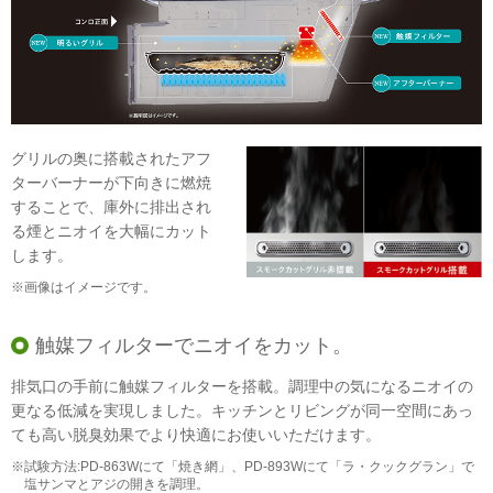
グリルの奥に搭載されたアフ
ターバーナーが下向きに燃焼
することで、庫外に排出され
る煙とニオイを大幅にカット
します。
※画像はイメージです。
触媒フィルターでニオイをカット。
排気口の手前に触媒フィルターを搭載。調理中の気になるニオイの
更なる低減を実現しました。キッチンとリビングが同一空間にあっ
ても高い脱臭効果でより快適にお使いいただけます。
※試験方法:PD-863Wにて「焼き網」、PD-893Wにて「ラ・クックグラン」で
塩サンマとアジの開きを調理。