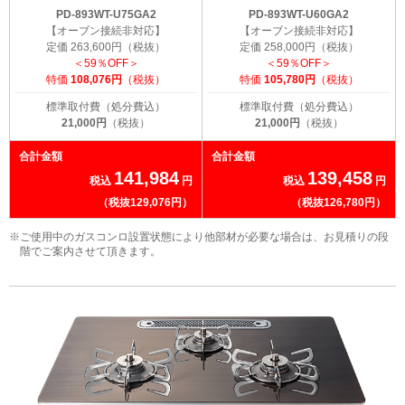
PD-893WT-U75GA2
PD-893WT-U60GA2
【オーブン接続非対応】
【オーブン接続非対応】
定価 263,600円（税抜）
定価 258,000円（税抜）
＜59％OFF＞
＜59％OFF＞
特価
108,076円
（税抜）
特価
105,780円
（税抜）
標準取付費（処分費込）
標準取付費（処分費込）
21,000円
（税抜）
21,000円
（税抜）
合計金額
合計金額
141,984
139,458
税込
円
税込
円
（税抜129,076円）
（税抜126,780円）
※ご使用中のガスコンロ設置状態により他部材が必要な場合は、お見積りの段
階でご案内させて頂きます。