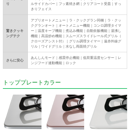
り
ルサイドカバー｜フッ素焼き網｜クリアコート受皿｜すっ
きりフェイス
アプリオートメニュー｜ラ・クックグラン同梱｜ラ・クッ
クグランオート｜オートメニュー機能｜コンロ調理タイマ
驚きクッキ
ー｜温度キープ機能｜煮込み機能｜自動炊飯機能｜湯沸し
ングテク
機能｜高温炒め機能｜スムーズスライドレール式グリル（
クローズアシスト付）｜グリル調理タイマー｜遠赤外線グ
リル｜ワイドグリル｜水なし両面焼グリル
あんしんモード｜感震停止機能｜低荷重温度センサー｜レ
さらに安心
ンジフード連動機能｜ロック
トッププレートカラー