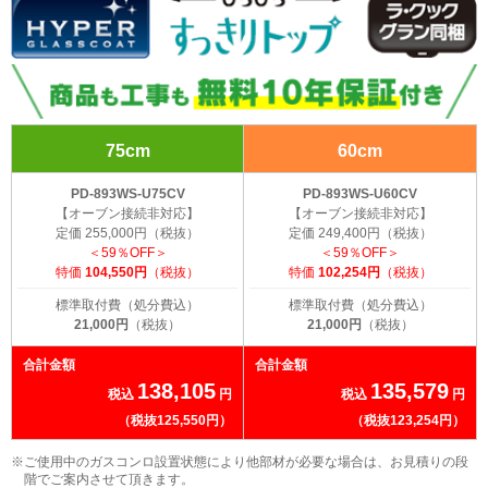
75cm
60cm
PD-893WS-U75CV
PD-893WS-U60CV
【オーブン接続非対応】
【オーブン接続非対応】
定価 255,000円（税抜）
定価 249,400円（税抜）
＜59％OFF＞
＜59％OFF＞
特価
104,550円
（税抜）
特価
102,254円
（税抜）
標準取付費（処分費込）
標準取付費（処分費込）
21,000円
（税抜）
21,000円
（税抜）
合計金額
合計金額
138,105
135,579
税込
円
税込
円
（税抜125,550円）
（税抜123,254円）
※ご使用中のガスコンロ設置状態により他部材が必要な場合は、お見積りの段
階でご案内させて頂きます。