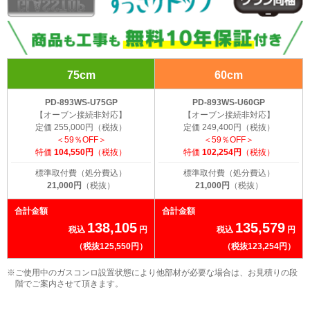
75cm
60cm
PD-893WS-U75GP
PD-893WS-U60GP
【オーブン接続非対応】
【オーブン接続非対応】
定価 255,000円（税抜）
定価 249,400円（税抜）
＜59％OFF＞
＜59％OFF＞
特価
104,550円
（税抜）
特価
102,254円
（税抜）
標準取付費（処分費込）
標準取付費（処分費込）
21,000円
（税抜）
21,000円
（税抜）
合計金額
合計金額
138,105
135,579
税込
円
税込
円
（税抜125,550円）
（税抜123,254円）
※ご使用中のガスコンロ設置状態により他部材が必要な場合は、お見積りの段
階でご案内させて頂きます。