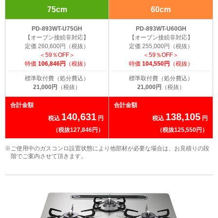
75cm
60cm
PD-893WT-U75GH
PD-893WT-U60GH
【オーブン接続非対応】
【オーブン接続非対応】
定価 260,600円（税抜）
定価 255,000円（税抜）
＜59％OFF＞
＜59％OFF＞
特価
106,846円
（税抜）
特価
104,550円
（税抜）
標準取付費（処分費込）
標準取付費（処分費込）
21,000円
（税抜）
21,000円
（税抜）
合計金額
合計金額
140,631
138,105
税込
円
税込
円
（税抜127,846円）
（税抜125,550円）
※ご使用中のガスコンロ設置状態により他部材が必要な場合は、お見積りの段
階でご案内させて頂きます。