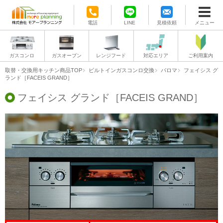
電話
LINE
見積依頼
メニュー
ガスコンロ
ガスオーブン
レンジフード
対応エリア
ご利用案内
取替・交換用キッチン商品TOP
ビルトインガスコンロ交換
パロマ
フェイシス グ
ランド［FACEIS GRAND］
フェイシス グランド［FACEIS GRAND］