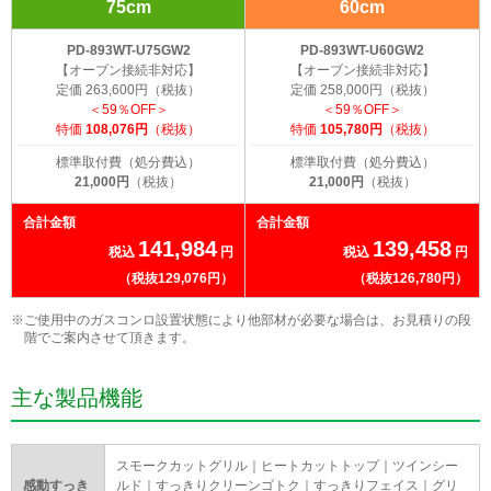
75cm
60cm
PD-893WT-U75GW2
PD-893WT-U60GW2
【オーブン接続非対応】
【オーブン接続非対応】
定価 263,600円（税抜）
定価 258,000円（税抜）
＜59％OFF＞
＜59％OFF＞
特価
108,076円
（税抜）
特価
105,780円
（税抜）
標準取付費（処分費込）
標準取付費（処分費込）
21,000円
（税抜）
21,000円
（税抜）
合計金額
合計金額
141,984
139,458
税込
円
税込
円
（税抜129,076円）
（税抜126,780円）
※ご使用中のガスコンロ設置状態により他部材が必要な場合は、お見積りの段
階でご案内させて頂きます。
主な製品機能
スモークカットグリル｜ヒートカットトップ｜ツインシー
感動すっき
ルド｜すっきりクリーンゴトク｜すっきりフェイス｜グリ