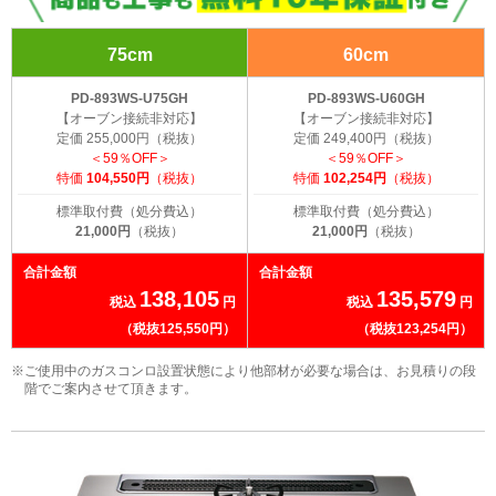
75cm
60cm
PD-893WS-U75GH
PD-893WS-U60GH
【オーブン接続非対応】
【オーブン接続非対応】
定価 255,000円（税抜）
定価 249,400円（税抜）
＜59％OFF＞
＜59％OFF＞
特価
104,550円
（税抜）
特価
102,254円
（税抜）
標準取付費（処分費込）
標準取付費（処分費込）
21,000円
（税抜）
21,000円
（税抜）
合計金額
合計金額
138,105
135,579
税込
円
税込
円
（税抜125,550円）
（税抜123,254円）
※ご使用中のガスコンロ設置状態により他部材が必要な場合は、お見積りの段
階でご案内させて頂きます。