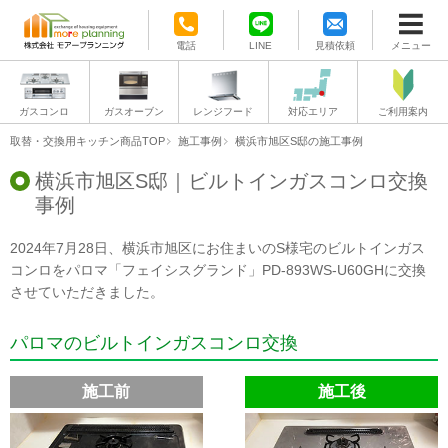
電話
LINE
見積依頼
メニュー
ガスコンロ
ガスオーブン
レンジフード
対応エリア
ご利用案内
取替・交換用キッチン商品TOP
施工事例
横浜市旭区S邸の施工事例
横浜市旭区S邸｜ビルトインガスコンロ交換
事例
2024年7月28日、横浜市旭区にお住まいのS様宅のビルトインガス
コンロをパロマ「フェイシスグランド」PD-893WS-U60GHに交換
させていただきました。
パロマのビルトインガスコンロ交換
施工前
施工後