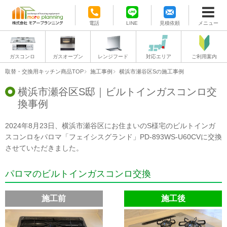
電話
LINE
見積依頼
メニュー
ガスコンロ
ガスオーブン
レンジフード
対応エリア
ご利用案内
取替・交換用キッチン商品TOP
施工事例
横浜市瀬谷区Sの施工事例
横浜市瀬谷区S邸｜ビルトインガスコンロ交
換事例
2024年8月23日、横浜市瀬谷区にお住まいのS様宅のビルトインガ
スコンロをパロマ「フェイシスグランド」PD-893WS-U60CVに交換
させていただきました。
パロマのビルトインガスコンロ交換
施工前
施工後