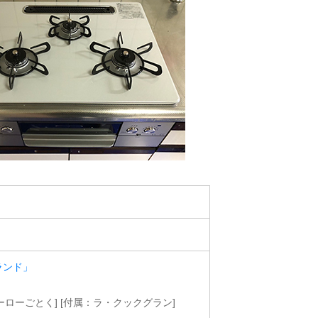
ランド」
ホーローごとく] [付属：ラ・クックグラン]