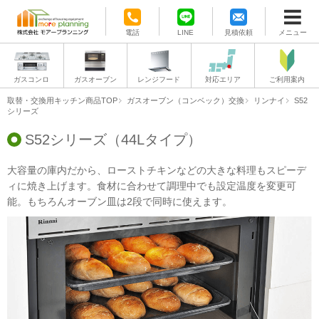
電話
LINE
見積依頼
メニュー
ガスコンロ
ガスオーブン
レンジフード
対応エリア
ご利用案内
取替・交換用キッチン商品TOP
ガスオーブン（コンベック）交換
リンナイ
S52
シリーズ
S52シリーズ（44Lタイプ）
大容量の庫内だから、ローストチキンなどの大きな料理もスピーデ
ィに焼き上げます。食材に合わせて調理中でも設定温度を変更可
能。もちろんオーブン皿は2段で同時に使えます。