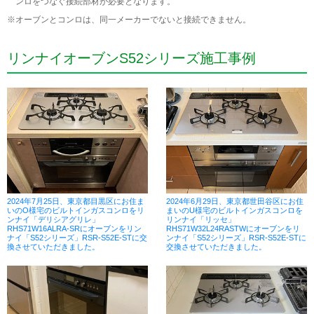
ンロをつなぐ接続部材が必要となります。
※オーブンとコンロは、同一メーカーでないと接続できません。
リンナイオーブンS52シリーズ施工事例
2024年7月25日、東京都目黒区にお住ま
2024年6月29日、東京都世田谷区にお住
いのO様宅のビルトインガスコンロをリ
まいのU様宅のビルトインガスコンロを
ンナイ「デリシアグリレ」
リンナイ「リッセ」
RHS71W16ALRA-SRにオーブンをリン
RHS71W32L24RASTWにオーブンをリ
ナイ「S52シリーズ」RSR-S52E-STに交
ンナイ「S52シリーズ」RSR-S52E-STに
換させていただきました。
交換させていただきました。