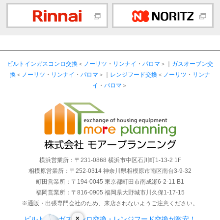
ビルトインガスコンロ交換
＜
ノーリツ
・
リンナイ
・
パロマ
＞｜
ガスオーブン交
換
＜
ノーリツ
・
リンナイ
・
パロマ
＞｜
レンジフード交換
＜
ノーリツ
・
リンナ
イ
・
パロマ
＞
横浜営業所：〒231-0868 横浜市中区石川町1-13-2 1F
相模原営業所：〒252-0314 神奈川県相模原市南区南台3-9-32
町田営業所：〒194-0045 東京都町田市南成瀬6-2-11 B1
福岡営業所：〒816-0905 福岡県大野城市川久保1-17-15
※通販・出張専門会社のため、来店されないようご注意ください。
×
ビルトインガスコンロ交換・レンジフード交換が激安！