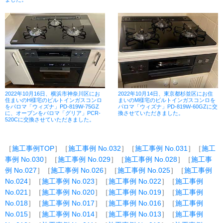
2022年10月16日、横浜市神奈川区にお
2022年10月14日、東京都杉並区にお住
住まいのH様宅のビルトインガスコンロ
まいのM様宅のビルトインガスコンロを
をパロマ「ウィズナ」PD-819W-75GZ
パロマ「ウィズナ」PD-819W-60GZに交
に、オーブンをパロマ「グリア」PCR-
換させていただきました。
520Cに交換させていただきました。
［
施工事例TOP
］［
施工事例 No.032
］［
施工事例 No.031
］［
施工
事例 No.030
］［
施工事例 No.029
］［
施工事例 No.028
］［
施工事
例 No.027
］［
施工事例 No.026
］［
施工事例 No.025
］［
施工事例
No.024
］［
施工事例 No.023
］［
施工事例 No.022
］［
施工事例
No.021
］［
施工事例 No.020
］［
施工事例 No.019
］［
施工事例
No.018
］［
施工事例 No.017
］［
施工事例 No.016
］［
施工事例
No.015
］［
施工事例 No.014
］［
施工事例 No.013
］［
施工事例