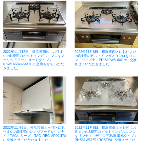
2022年11月12日、横浜市南区にお住ま
2022年11月6日、横浜市西区にお住まい
いのN様宅のビルトインガスコンロをノ
のS様宅のビルトインガスコンロをパロ
ーリツ「ファミ オートタイプ」
マ「ウィズナ」PD-819WS-60GHに交換
N3WT6RWASKSICに交換させていただ
させていただきました。
きました。
2022年11月6日、横浜市保土ヶ谷区にお
2022年11月6日、横浜市保土ヶ谷区にお
住まいのS様宅のレンジフードをリンナ
住まいのS様宅のビルトインガスコンロ
イ「TAGシリーズ」TAG-REC-AP901FW
をリンナイ「デリシア3V乾電池タイプ」
に交換させていただきました。
RHS31W31E14RCSTWに交換させてい