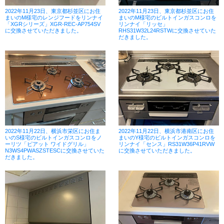
2022年11月23日、東京都杉並区にお住
2022年11月23日、東京都杉並区にお住
まいのM様宅のレンジフードをリンナイ
まいのM様宅のビルトインガスコンロを
「XGRシリーズ」XGR-REC-AP754SV
リンナイ「リッセ」
に交換させていただきました。
RHS31W32L24RSTWに交換させていた
だきました。
2022年11月22日、横浜市栄区にお住ま
2022年11月22日、横浜市港南区にお住
いのS様宅のビルトインガスコンロをノ
まいのY様宅のビルトインガスコンロを
ーリツ「ピアット ワイドグリル」
リンナイ「センス」RS31W36P41RVW
N3WS4PWASZSTESCに交換させていた
に交換させていただきました。
だきました。