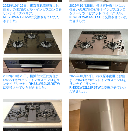
2022年10月29日、東京都武蔵野市にお
2022年10月28日、横浜市神奈川区にお
住まいのI様宅のビルトインガスコンロを
住まいのJ様宅のビルトインガスコンロ
リンナイ「スペリア」
をノーリツ「ピアット ワイドグリル」
RHS31W37T2DVWに交換させていただ
N3WS3PWAS6STESCに交換させていた
きました。
だきました。
2022年10月28日、横浜市栄区にお住ま
2022年10月27日、相模原市南区にお住
いのS様宅のビルトインガスコンロをリ
まいのN様宅のビルトインガスコンロを
ンナイ「リッセ」RHS31W32L23RSTW
リンナイ「リッセ」
に交換させていただきました。
RHS31W32L22RSTWに交換させていた
だきました。