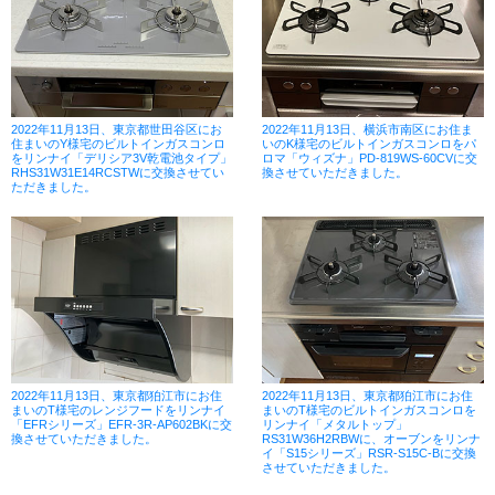
2022年11月13日、東京都世田谷区にお
2022年11月13日、横浜市南区にお住ま
住まいのY様宅のビルトインガスコンロ
いのK様宅のビルトインガスコンロをパ
をリンナイ「デリシア3V乾電池タイプ」
ロマ「ウィズナ」PD-819WS-60CVに交
RHS31W31E14RCSTWに交換させてい
換させていただきました。
ただきました。
2022年11月13日、東京都狛江市にお住
2022年11月13日、東京都狛江市にお住
まいのT様宅のレンジフードをリンナイ
まいのT様宅のビルトインガスコンロを
「EFRシリーズ」EFR-3R-AP602BKに交
リンナイ「メタルトップ」
換させていただきました。
RS31W36H2RBWに、オーブンをリンナ
イ「S15シリーズ」RSR-S15C-Bに交換
させていただきました。