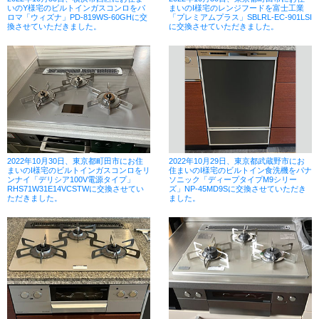
いのY様宅のビルトインガスコンロをパ
まいのI様宅のレンジフードを富士工業
ロマ「ウィズナ」PD-819WS-60GHに交
「プレミアムプラス」SBLRL-EC-901LSI
換させていただきました。
に交換させていただきました。
2022年10月30日、東京都町田市にお住
2022年10月29日、東京都武蔵野市にお
まいのI様宅のビルトインガスコンロをリ
住まいのI様宅のビルトイン食洗機をパナ
ンナイ「デリシア100V電源タイプ」
ソニック「ディープタイプM9シリー
RHS71W31E14VCSTWに交換させてい
ズ」NP-45MD9Sに交換させていただき
ただきました。
ました。