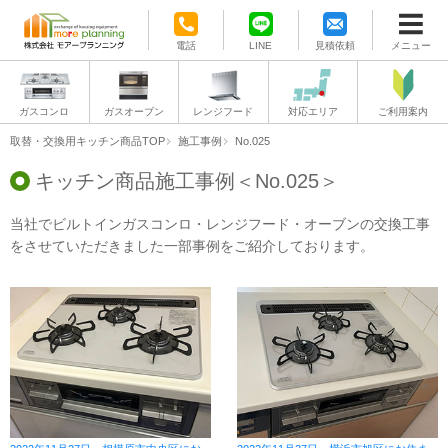
電話
LINE
見積依頼
メニュー
ガスコンロ
ガスオーブン
レンジフード
対応エリア
ご利用案内
取替・交換用キッチン商品TOP
施工事例
No.025
キッチン商品施工事例＜No.025＞
当社でビルトインガスコンロ・レンジフード・オーブンの交換工事
をさせていただきました一部事例をご紹介しております。