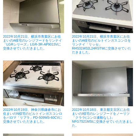
2022年10月21日、横浜市青葉区にお住
2022年10月21日、横浜市青葉区にお住
まいのA様宅のレンジフードをリンナイ
まいのA様宅のビルトインガスコンロを
「LGRシリーズ」LGR-3R-AP901SVに
リンナイ「リッセ」
交換させていただきました。
RHS31W32L24RSTWに交換させていた
だきました。
2022年10月19日、神奈川県鎌倉市にお
2022年10月18日、東京都文京区にお住
住まいのN様宅のビルトインガスコンロ
まいのI様宅のレンジフードをノーリツ
をパロマ「リプラ」PD-509WS-60CVに
「クララ(コンロ連動なし)」
交換させていただきました。
NFG7S21MSIに交換させていただきまし
た。