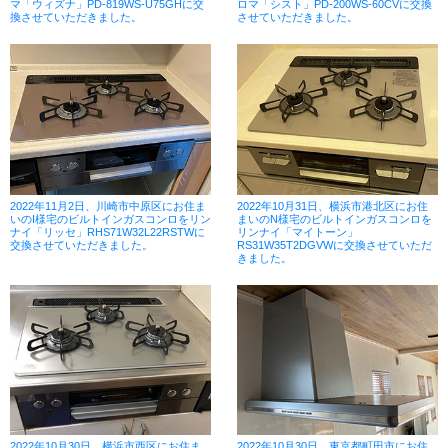
マ「ウィズナ」PD-819WS-U75GHに交
ロマ「シスト」PD-200WS-60CVに交換
換させていただきました。
させていただきました。
2022年11月2日、川崎市中原区にお住ま
2022年10月31日、横浜市港北区にお住
いのI様宅のビルトインガスコンロをリン
まいのN様宅のビルトインガスコンロを
ナイ「リッセ」RHS71W32L22RSTWに
リンナイ「マイトーン」
交換させていただきました。
RS31W35T2DGVWに交換させていただ
きました。
2022年10月30日、横浜市西区にお住ま
2022年10月30日、東京都町田市にお住