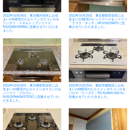
2022年10月26日、東京都渋谷区にお住
2022年10月25日、東京都世田谷区にお
まいのK様宅のビルトインガスコンロを
住まいのI様宅のレンジフードをノーリツ
リンナイ「メタルトップシリーズ」
「クララ・タッチ」NFG9S23MSTに交
RS31M5H2RBWに交換させていただき
換させていただきました。
ました。
2022年10月25日、東京都世田谷区にお
2022年10月25日、横浜市都筑区にお住
住まいのI様宅のビルトインガスコンロを
まいのM様宅のビルトインガスコンロを
ノーリツ「プログレ」
パロマ「ウィズナ」PD-819WS-60CVに
N3S15PWASKSTESCに交換させていた
交換させていただきました。
だきました。