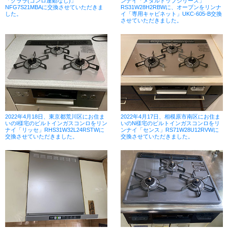
「クララ(コンロ連動なし)」
ンナイ「メタルトップシリーズ」
NFG7S21MBAに交換させていただきま
RS31W28H2RBWに、オーブンをリンナ
した。
イ「専用キャビネット」UKC-605-B交換
させていただきました。
2022年4月18日、東京都荒川区にお住ま
2022年4月17日、相模原市南区にお住ま
いのI様宅のビルトインガスコンロをリン
いのN様宅のビルトインガスコンロをリ
ナイ「リッセ」RHS31W32L24RSTWに
ンナイ「センス」RS71W28U12RVWに
交換させていただきました。
交換させていただきました。