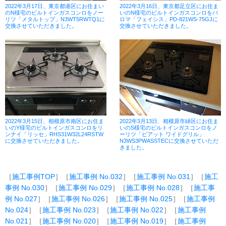
2022年3月17日、東京都港区にお住まい
2022年3月16日、東京都足立区にお住ま
のN様宅のビルトインガスコンロをノー
いのN様宅のビルトインガスコンロをパ
リツ「メタルトップ」N3WT5RWTQ1に
ロマ「フェイシス」PD-821WS-75GJに
交換させていただきました。
交換させていただきました。
2022年3月15日、相模原市南区にお住ま
2022年3月13日、相模原市緑区にお住ま
いのY様宅のビルトインガスコンロをリ
いのS様宅のビルトインガスコンロをノ
ンナイ「リッセ」RHS31W32L24RSTW
ーリツ「ピアット ワイドグリル」
に交換させていただきました。
N3WS3PWASSTECに交換させていただ
きました。
［
施工事例TOP
］［
施工事例 No.032
］［
施工事例 No.031
］［
施工
事例 No.030
］［
施工事例 No.029
］［
施工事例 No.028
］［
施工事
例 No.027
］［
施工事例 No.026
］［
施工事例 No.025
］［
施工事例
No.024
］［
施工事例 No.023
］［
施工事例 No.022
］［
施工事例
No.021
］［
施工事例 No.020
］［
施工事例 No.019
］［
施工事例