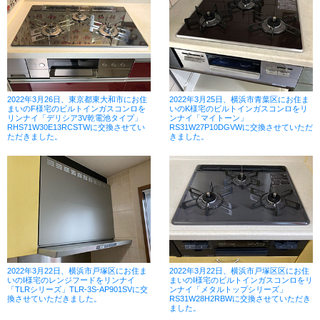
2022年3月26日、東京都東大和市にお住
2022年3月25日、横浜市青葉区にお住ま
まいのF様宅のビルトインガスコンロを
いのK様宅のビルトインガスコンロをリ
リンナイ「デリシア3V乾電池タイプ」
ンナイ「マイトーン」
RHS71W30E13RCSTWに交換させてい
RS31W27P10DGVWに交換させていただ
ただきました。
きました。
2022年3月22日、横浜市戸塚区にお住ま
2022年3月22日、横浜市戸塚区区にお住
いのI様宅のレンジフードをリンナイ
まいのI様宅のビルトインガスコンロをリ
「TLRシリーズ」TLR-3S-AP901SVに交
ンナイ「メタルトップシリーズ」
換させていただきました。
RS31W28H2RBWに交換させていただき
ました。