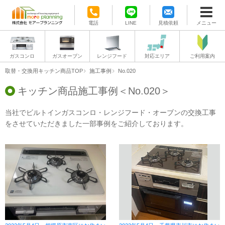
電話
LINE
見積依頼
メニュー
ガスコンロ
ガスオーブン
レンジフード
対応エリア
ご利用案内
取替・交換用キッチン商品TOP
施工事例
No.020
キッチン商品施工事例＜No.020＞
当社でビルトインガスコンロ・レンジフード・オーブンの交換工事
をさせていただきました一部事例をご紹介しております。