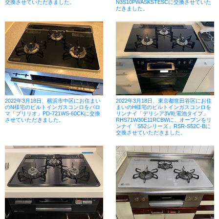
交換させていただきました。
N3S10PWASKSTESCに交換させていた
だきました。
2022年3月18日、横浜市中区にお住まい
2022年3月18日、東京都世田谷区にお住
のN様宅のビルトインガスコンロをパロ
まいのH様宅のビルトインガスコンロを
マ「ブリリオ」PD-721WS-60CKに交換
リンナイ「デリシア3V乾電池タイプ」
させていただきました。
RHS71W30E11RCBWに、オーブンをリ
ンナイ「S52シリーズ」RSR-S52C-Bに
交換させていただきました。