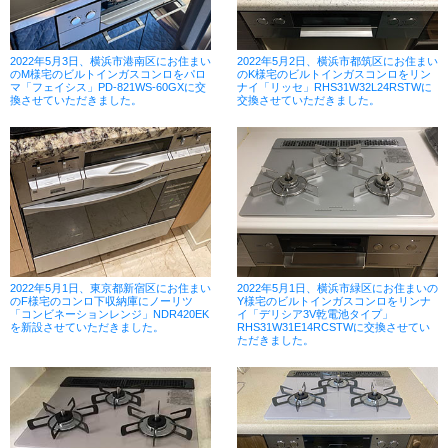
2022年5月3日、横浜市港南区にお住まい
2022年5月2日、横浜市都筑区にお住まい
のM様宅のビルトインガスコンロをパロ
のK様宅のビルトインガスコンロをリン
マ「フェイシス」PD-821WS-60GXに交
ナイ「リッセ」RHS31W32L24RSTWに
換させていただきました。
交換させていただきました。
2022年5月1日、東京都新宿区にお住まい
2022年5月1日、横浜市緑区にお住まいの
のF様宅のコンロ下収納庫にノーリツ
Y様宅のビルトインガスコンロをリンナ
「コンビネーションレンジ」NDR420EK
イ「デリシア3V乾電池タイプ」
を新設させていただきました。
RHS31W31E14RCSTWに交換させてい
ただきました。