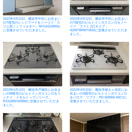
2022年4月12日、横浜市中区にお住まい
2022年4月12日、横浜市中区にお住まい
のT様宅のレンジフードをノーリツ「ス
のT様宅のビルトインガスコンロをノー
リム型ノンフィルター」NFG6S20MSIL
リツ「ファミ 2口タイプ」
に交換させていただきました。
N2WT8RWTS6SIに交換させていただき
ました。
2022年4月12日、横浜市戸塚区にお住ま
2022年4月10日、横浜市保土ヶ谷区にお
いのM様宅のビルトインガスコンロをリ
住まいのS様宅のビルトインガスコンロ
ンナイ「メタルトップシリーズ」
をパロマ「リプラ」PD-509WS-60CVに
RS31M5H2RBWに交換させていただき
交換させていただきました。
ました。