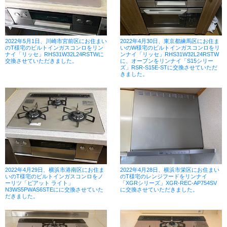
2022年5月1日、川崎市宮前区にお住まい
2022年4月30日、東京都練馬区にお住ま
のT様宅のビルトインガスコンロをリン
いのW様宅のビルトインガスコンロをリ
ナイ「リッセ」RHS31W32L24RSTWに
ンナイ「リッセ」RHS31W32L24RSTW
交換させていただきました。
に、オーブンをリンナイ「S15シリー
ズ」RSR-S15E-STに交換させていただ
きました。
2022年4月29日、横浜市港南区にお住ま
2022年4月28日、横浜市栄区にお住まい
いのT様宅のビルトインガスコンロをノ
のT様宅のレンジフードをリンナイ
ーリツ「ピアット ライト」
「XGRシリーズ」XGR-REC-AP754SV
N3WS5PWAS6STEにに交換させていた
に交換させていただきました。
だきました。